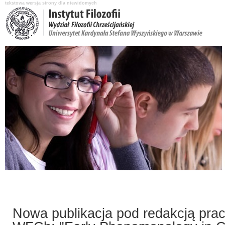
tekstowa wersja strony dla niewidomych
Aktualności
O Instytucie
Katedry i pracownicy
Nauka i badania
Nowa publikacja pod redakcją pra