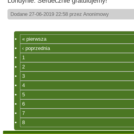
Londynie. Serdecznie gratulujemy!
Dodane 27-06-2019 22:58 przez Anonimowy
« pierwsza
‹ poprzednia
1
2
3
4
5
6
7
8