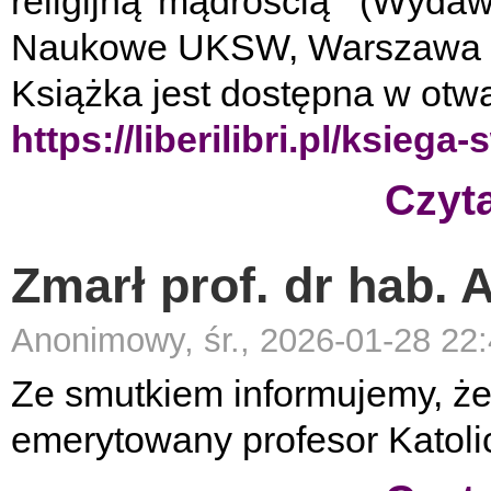
religijną mądrością" (Wyda
Naukowe UKSW, Warszawa 
Książka jest dostępna w otw
https://liberilibri.pl/ksieg
Czyta
Zmarł prof. dr hab. 
Anonimowy, śr., 2026-01-28 22
Ze smutkiem informujemy, że 
emerytowany profesor Katoli