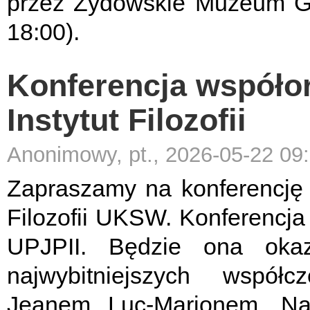
przez Żydowskie Muzeum Gal
18:00).
Konferencja współo
Instytut Filozofii
Anonimowy, pt., 2026-05-22 09
Zapraszamy na konferencję 
Filozofii UKSW. Konferencja
UPJPII. Będzie ona oka
najwybitniejszych współc
Jeanem Luc-Marionem. Na