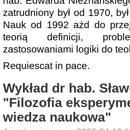
hab. Edwarda Nieznańskiego.
zatrudniony był od 1970, by
Nauk od 1992 ażd do przej
teorią definicji, prob
zastosowaniami logiki do teol
Requiescat in pace.
Wykład dr hab. Sław
"Filozofia eksperyme
wiedza naukowa"