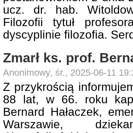
ucz. dr. hab. Witoldow
Filozofii tytuł profe
dyscyplinie filozofia. Se
Zmarł ks. prof. Ber
Anonimowy, śr., 2025-06-11 19:
Z przykrością informujem
88 lat, w 66. roku kap
Bernard Hałaczek, em
Warszawie, dziek