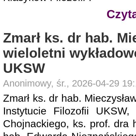
Czyta
Zmarł ks. dr hab. M
wieloletni wykładowc
UKSW
Anonimowy, śr., 2026-04-29 19
Zmarł ks. dr hab. Mieczysła
Instytucie Filozofii UKSW,
Chojnackiego, ks. prof. dra 