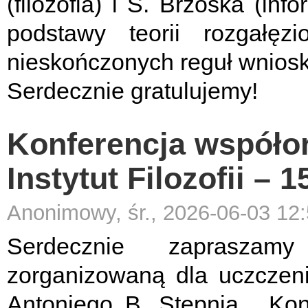
(filozofia) i S. Brzóska (inf
podstawy teorii rozgałę
nieskończonych reguł wnios
Serdecznie gratulujemy!
Konferencja współo
Instytut Filozofii – 
Anonimowy, śr., 2026-06-03 12
Serdecznie zapraszam
zorganizowaną dla uczczeni
Antoniego B. Stępnia. Konf