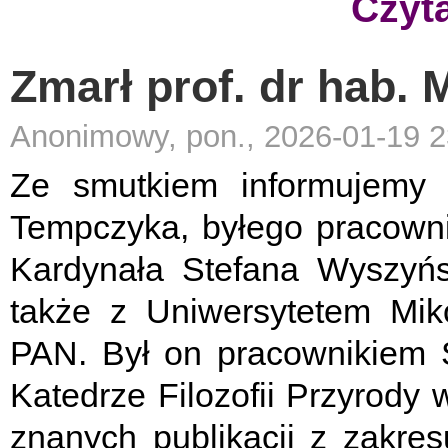
Czyta
Zmarł prof. dr hab.
Anonimowy, pon., 2026-01-19 2
Ze smutkiem informujemy o
Tempczyka, byłego pracownik
Kardynała Stefana Wyszyń
także z Uniwersytetem Miko
PAN. Był on pracownikiem S
Katedrze Filozofii Przyrody
znanych publikacji z zakresu f