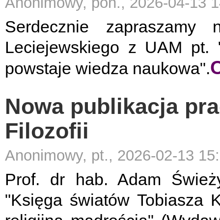
Anonimowy, pon., 2026-04-13 1
Serdecznie zapraszamy 
Leciejewskiego z UAM pt. "
C
powstaje wiedza naukowa".
Nowa publikacja pra
Filozofii
Anonimowy, pt., 2026-02-13 15
Prof. dr hab. Adam Świeży
"Księga światów Tobiasza 