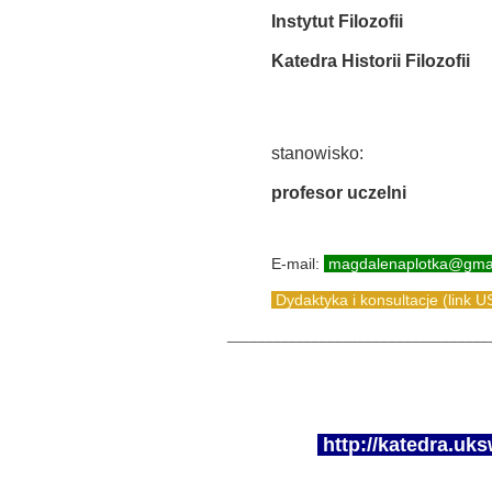
Instytut Filozofii
Katedra
Historii Filozofii
stanowisko:
profesor uczelni
E-mail:
magdalenaplotka@gma
Dydaktyka i konsultacje (link 
__________________________________
http://katedra.uk