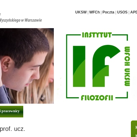
UKSW
|
WFCh
|
Poczta
|
USOS
|
AP
i pracownicy
Nauka i badania
Dla studentów i doktorantów
Archiwum
prof. ucz.