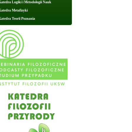
Katedra Logiki i Metodologii Nauk
Katedra Metafizyki
Katedra Teorii Poznania