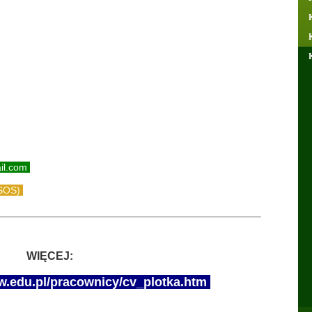
K
K
il.com
USOS)
______________________________________________________
WIĘCEJ:
sw.edu.pl/pracownicy/cv_plotka.htm