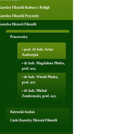
atedra Filozofii Kultury i Religii
Katedra Filozofii Przyrody
atedra Historii Filozofii
Pracownicy
▪ prof. dr hab. Artur
Andrzejuk
▪ dr hab. Magdalena Płotka,
prof. ucz.
▪ dr hab. Witold Płotka,
prof. ucz
▪ dr hab. Michał
Zembrzuski, prof. ucz.
Kierunki badań
Linki Katedry Historii Filozofii