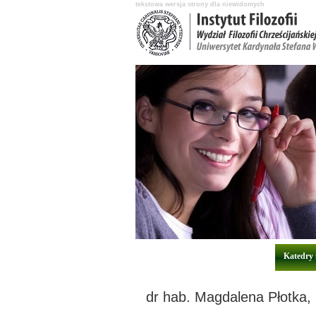
tekstowa wersja strony dla niewidomych
Aktualności
O Instytucie
Katedry 
dr hab. Magdalena Płotka, 