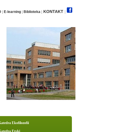
KONTAKT
|
D
|
E-learning
|
Biblioteka
|
Katedra Ekofilozofii
Katedra Etyki