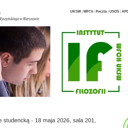
UKSW
|
WFCh
|
Poczta
|
USOS
|
AP
i pracownicy
Nauka i badania
Dla studentów i doktorantów
Archiwum
 studencką - 18 maja 2026, sala 201,