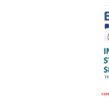
__
__
CZAS