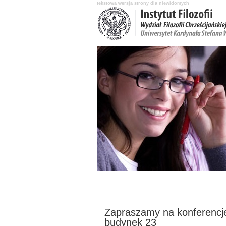
tekstowa wersja strony dla niewidomych
Aktualności
O Instytucie
Katedry 
Zapraszamy na konferencje
budynek 23