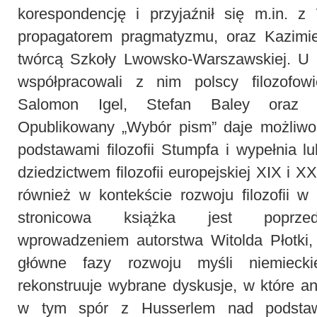
korespondencję i przyjaźnił się m.in. 
propagatorem pragmatyzmu, oraz Kazimi
twórcą Szkoły Lwowsko-Warszawskiej. U S
współpracowali z nim polscy filozofow
Salomon Igel, Stefan Baley oraz L
Opublikowany „Wybór pism” daje możliwo
podstawami filozofii Stumpfa i wypełnia 
dziedzictwem filozofii europejskiej XIX i X
również w kontekście rozwoju filozofii 
stronicowa książka jest poprze
wprowadzeniem autorstwa Witolda Płotki,
główne fazy rozwoju myśli niemieck
rekonstruuje wybrane dyskusje, w które a
w tym spór z Husserlem nad podstawa