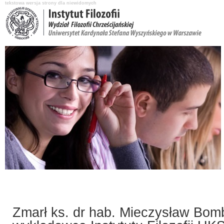
tekstowa wersja strony dla niewidomych
Aktualności
O Instytucie
Katedry i pracownicy
Nauka i badania
Zmarł ks. dr hab. Mieczysław Bombi