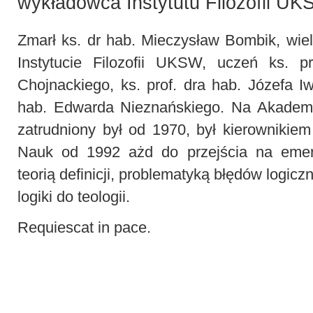
wykładowca Instytutu Filozofii U
Zmarł ks. dr hab. Mieczysław Bombik, wie
Instytucie Filozofii UKSW, uczeń ks. pr
Chojnackiego, ks. prof. dra hab. Józefa Iw
hab. Edwarda Nieznańskiego. Na Akademii 
zatrudniony był od 1970, był kierownikiem
Nauk od 1992 ażd do przejścia na emer
teorią definicji, problematyką błędów logic
logiki do teologii.
Requiescat in pace.