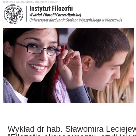
tekstowa wersja strony dla niewidomych
Aktualności
O Instytucie
Katedry i pracownicy
Nauka i badania
Wykład dr hab. Sławomira Lecieje