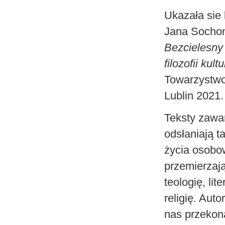
Ukazała sie 
Jana Sochon
Bezcielesny
filozofii kultu
Towarzystwo
Lublin 2021.
Teksty zawa
odsłaniają t
życia osobo
przemierzają
teologię, lite
religię. Auto
nas przekona