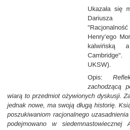
Ukazała się m
Dariusza
"
Racjonalno
Henry’ego Mor
kalwińską 
Cambridge
".
UKSW).
Opis:
Refl
zachodzącą p
wiarą to przedmiot ożywionych dyskusji. Za
jednak nowe, ma swoją długą historię. Ksi
poszukiwaniom racjonalnego uzasadnienia
podejmowano w siedemnastowiecznej A