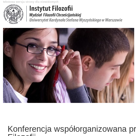
tekstowa wersja strony dla niewidomych
Aktualności
O Instytucie
Katedry i pracownicy
Nauka i badania
Konferencja współorganizowana pr