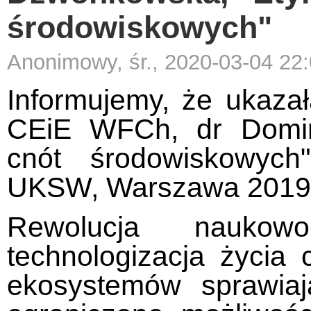
środowiskowych"
Anonimowy, śr., 2020-03-04 22
Informujemy, że ukazał
CEiE WFCh, dr Domini
cnót środowiskowyc
UKSW, Warszawa 2019
Rewolucja naukowo-
technologizacja życia 
ekosystemów sprawiaj