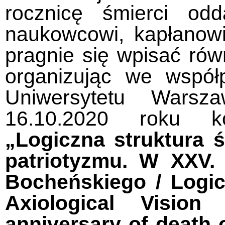
rocznicę śmierci od
naukowcowi, kapłanowi
pragnie się wpisać równ
organizując we współp
Uniwersytetu Warsz
16.10.2020 roku k
„Logiczna struktura ś
patriotyzmu. W XXV. 
Bocheńskiego / Logic
Axiological Vision
anniversary of death 