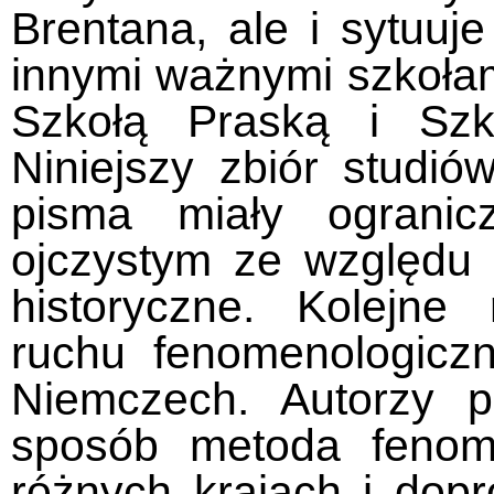
Brentana, ale i sytuuj
innymi ważnymi szkoła
Szkołą Praską i Szk
Niniejszy zbiór studiów
pisma miały ograni
ojczystym ze względu n
historyczne. Kolejne
ruchu fenomenologicz
Niemczech. Autorzy p
sposób metoda fenom
różnych krajach i dop