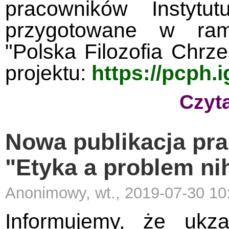
pracowników Instyt
przygotowane w ram
"Polska Filozofia Chrz
projektu:
https://pcph.
Czyta
Nowa publikacja pr
"Etyka a problem ni
Anonimowy, wt., 2019-07-30 10
Informujemy, że ukza