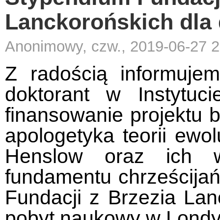
Lanckorońskich dla
Anonimowy, czw., 2019-06-27 2
Z radością informuje
doktorant w Instytuc
finansowanie projektu 
apologetyka teorii ewo
Henslow oraz ich wi
fundamentu chrześcija
Fundacji z Brzezia La
pobyt naukowy w Londyn