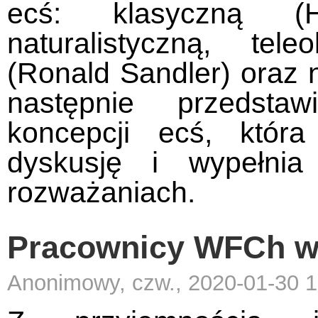
ecś: klasyczną (
naturalistyczną, tele
(Ronald Sandler) oraz n
następnie przedstaw
koncepcji ecś, która
dyskusję i wypełnia
rozważaniach.
Pracownicy WFCh w
Anonimowy, czw., 2020-01-30 1