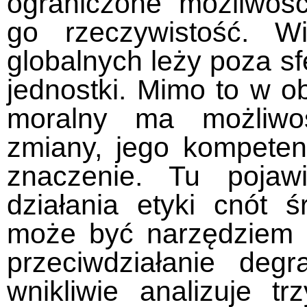
ograniczone możliwoś
go rzeczywistość. W
globalnych leży poza s
jednostki. Mimo to w o
moralny ma możliwoś
zmiany, jego kompete
znaczenie. Tu pojaw
działania etyki cnót 
może być narzędziem 
przeciwdziałanie degr
wnikliwie analizuje t