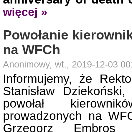
więcej »
Powołanie kierowni
na WFCh
Anonimowy, wt., 2019-12-03 00
Informujemy, że Rekt
Stanisław Dziekoński
powołał kierowni
prowadzonych na WFCh
Grzegorz Embros 