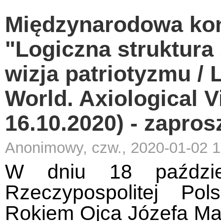
Międzynarodowa ko
"Logiczna struktura
wizja patriotyzmu / 
World. Axiological V
16.10.2020) - zapros
Anonimowy, czw., 2020-01-02 1
W dniu 18 paździe
Rzeczypospolitej Pol
Rokiem Ojca Józefa Mar