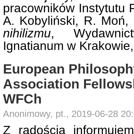
pracowników Instytutu F
A. Kobyliński, R. Moń,
nihilizmu
, Wydawnic
Ignatianum w Krakowie,
European Philosoph
Association Fellowsh
WFCh
Anonimowy, pt., 2019-06-28 20
Z radością informuje