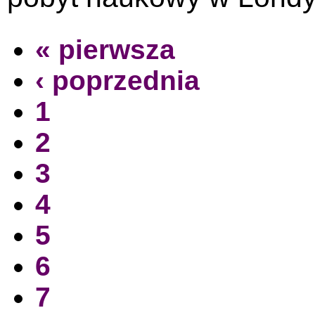
« pierwsza
‹ poprzednia
1
2
3
4
5
6
7