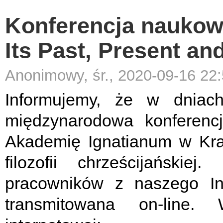
Konferencja naukowa
Its Past, Present an
Anonimowy, śr., 2020-09-16 22
Informujemy, że w dniac
międzynarodowa konferenc
Akademię Ignatianum w Kra
filozofii chrześcijańskiej.
Na
pracowników z naszego In
transmitowana on-line. 