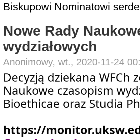
Biskupowi Nominatowi serdec
Nowe Rady Naukow
wydziałowych
Anonimowy, wt., 2020-11-24 00
Decyzją dziekana WFCh z
Naukowe czasopism wydzia
Bioethicae oraz Studia Ph
https://monitor.uksw.e