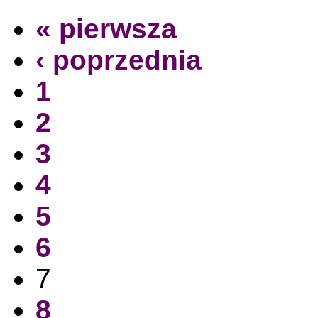
« pierwsza
‹ poprzednia
1
2
3
4
5
6
7
8