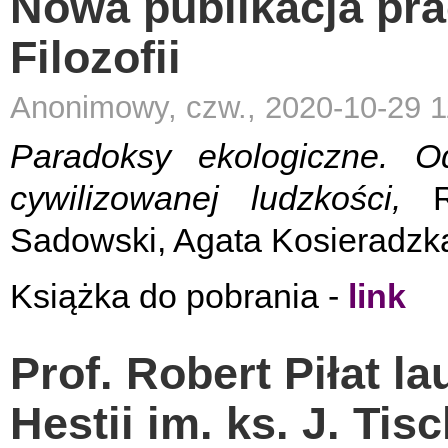
Nowa publikacja pra
Filozofii
Anonimowy, czw., 2020-10-29 1
Paradoksy ekologiczne. O
cywilizowanej ludzkości,
Re
Sadowski, Agata Kosieradzk
Książka do pobrania -
link
Prof. Robert Piłat l
Hestii im. ks. J. Tis