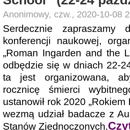
Anonimowy, czw., 2020-10-08 2
Serdecznie zapraszamy 
konferencji naukowej, orga
„Roman Ingarden and the L
odbędzie się w dniach 22-24
ta jest organizowana, aby
rocznicę śmierci wybitne
ustanowił rok 2020 „Rokiem
wezmą udział badacze z Austri
Czyt
Stanów Zjednoczonych.