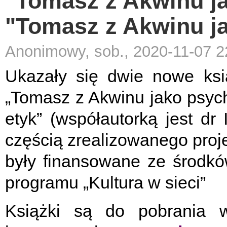
"Tomasz z Akwinu ja
"Tomasz z Akwinu ja
Anonimowy, sob., 2020-11-07 2
Ukazały się dwie nowe ksią
„Tomasz z Akwinu jako psyc
etyk” (współautorką jest dr 
częścią zrealizowanego proje
były finansowane ze środk
programu „Kultura w sieci”
Książki są do pobrania w