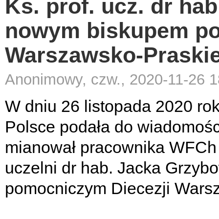
Ks. prof. ucz. dr ha
nowym biskupem po
Warszawsko-Praskie
Anonimowy, czw., 2020-11-26 1
W dniu 26 listopada 2020 ro
Polsce podała do wiadomości
mianował pracownika WFCh z In
uczelni dr hab. Jacka Grzy
pomocniczym Diecezji Warsz