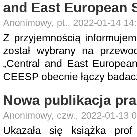
and East European 
Anonimowy, pt., 2022-01-14 14
Z przyjemnością informujemy
został wybrany na przewo
„Central and East Europea
CEESP obecnie łączy badacz
Nowa publikacja prac
Anonimowy, czw., 2022-01-13 0
Ukazała się książka pro