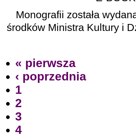
Monografii została wyda
środków Ministra Kultury i
« pierwsza
‹ poprzednia
1
2
3
4