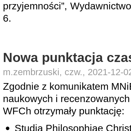
przyjemności”, Wydawnictw
6.
Nowa punktacja cz
m.zembrzuski, czw., 2021-12-0
Zgodnie z komunikatem MNiE
naukowych i recenzowanych 
WFCh otrzymały punktację:
Studia Philosophiae Christ