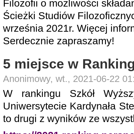
Filozofii o możliwości skład
Ścieżki Studiów Filozoficzny
września 2021r. Więcej infor
Serdecznie zapraszamy!
5 miejsce w Rankin
Anonimowy, wt., 2021-06-22 01
W rankingu Szkół Wyższy
Uniwersytecie Kardynała St
to drugi z wyników ze wszy