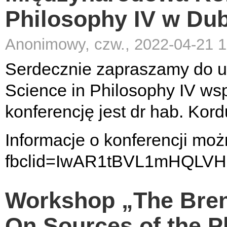
Philosophy IV w Du
Anonimowy, czw., 2022-04-21 1
Serdecznie zapraszamy do u
Science in Philosophy IV wsp
konferencję jest dr hab. Kord
Informacje o konferencji moż
fbclid=IwAR1tBVL1mHQL
Workshop „The Bren
On Sources of the 