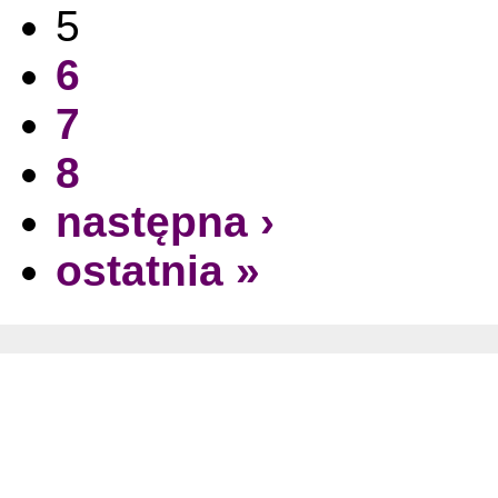
5
6
7
8
następna ›
ostatnia »