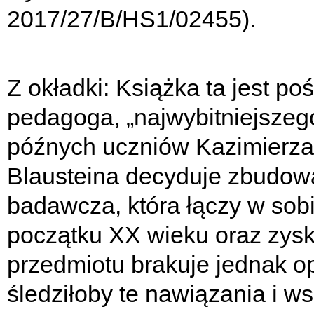
2017/27/B/HS1/02455).
Z okładki: Książka ta jest po
pedagoga, „najwybitniejszego
późnych uczniów Kazimierza T
Blausteina decyduje zbudow
badawcza, która łączy w sob
początku XX wieku oraz zysk
przedmiotu brakuje jednak o
śledziłoby te nawiązania i 