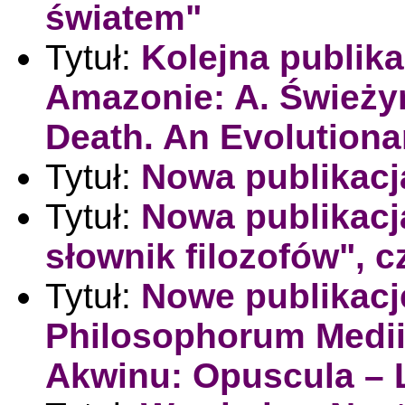
światem"
Tytuł:
Kolejna publik
Amazonie: A. Świeży
Death. An Evolution
Tytuł:
Nowa publikacj
Tytuł:
Nowa publikacja
słownik filozofów", cz
Tytuł:
Nowe publikacje
Philosophorum Medii A
Akwinu: Opuscula – 