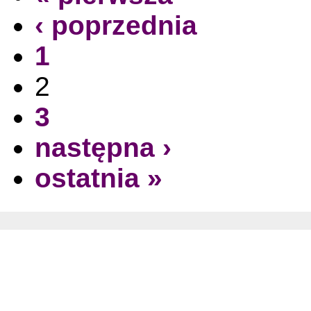
‹ poprzednia
1
2
3
następna ›
ostatnia »