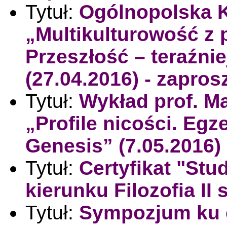
Tytuł:
Ogólnopolska 
„Multikulturowość z p
Przeszłość – teraźni
(27.04.2016) - zapros
Tytuł:
Wykład prof. M
„Profile nicości. Egz
Genesis” (7.05.2016)
Tytuł:
Certyfikat "Stu
kierunku Filozofia II 
Tytuł:
Sympozjum ku 