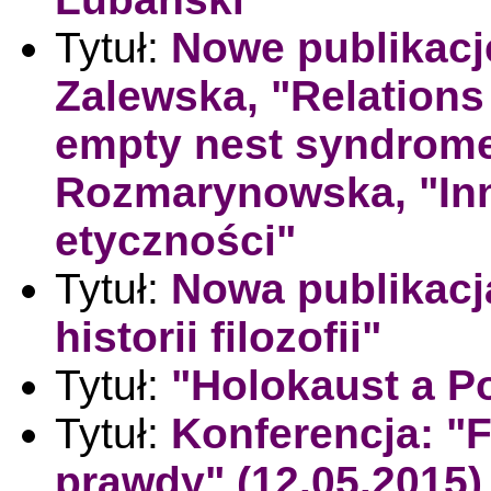
Tytuł:
Nowe publikacj
Zalewska, "Relations
empty nest syndrome
Rozmarynowska, "Inn
etyczności"
Tytuł:
Nowa publikacj
historii filozofii"
Tytuł:
"Holokaust a Po
Tytuł:
Konferencja: "
prawdy" (12.05.2015)