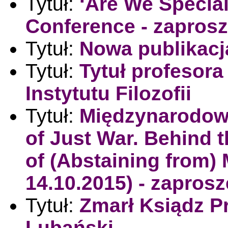
Tytuł:
‘Are We Specia
Conference - zaprosz
Tytuł:
Nowa publikacj
Tytuł:
Tytuł profesora
Instytutu Filozofii
Tytuł:
Międzynarodowa
of Just War. Behind 
of (Abstaining from) M
14.10.2015) - zaprosz
Tytuł:
Zmarł Ksiądz P
Lubański