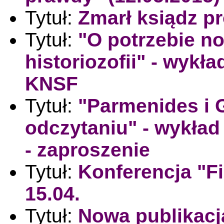
Tytuł:
Zmarł ksiądz p
Tytuł:
"O potrzebie no
historiozofii" - wykł
KNSF
Tytuł:
"Parmenides i
odczytaniu" - wykład 
- zaproszenie
Tytuł:
Konferencja "Fil
15.04.
Tytuł:
Nowa publikacj