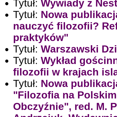
Tytuł:
Wywiady z Nesto
Tytuł:
Nowa publikacja
nauczyć filozofii? R
praktyków"
Tytuł:
Warszawski Dzie
Tytuł:
Wykład gościnny
filozofii w krajach i
Tytuł:
Nowa publikacj
"Filozofia na Polski
Obczyźnie", red. M. Pł